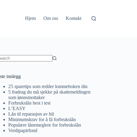
Hjem
Om oss
Kontakt
o
sults
ste innlegg
25 sparetips som redder lommeboken din
5 fradrag du må sjekke på skattemeldingen
som lønnsmottaker
Forbrukslån best i test
L’EASY
Lån til reparasjon av bil
Minimumskrav for å få forbrukslån
Populære lånemeglere for forbrukslån
Verdipapirfond