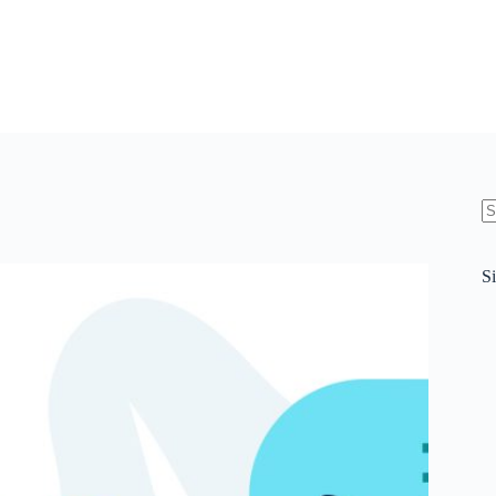
N
re
Si