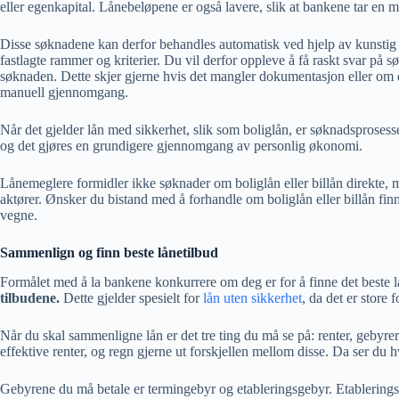
eller egenkapital. Lånebeløpene er også lavere, slik at bankene tar en m
Disse søknadene kan derfor behandles automatisk ved hjelp av kunstig 
fastlagte rammer og kriterier. Du vil derfor oppleve å få raskt svar p
søknaden. Dette skjer gjerne hvis det mangler dokumentasjon eller om 
manuell gjennomgang.
Når det gjelder lån med sikkerhet, slik som boliglån, er søknadsprosesse
og det gjøres en grundigere gjennomgang av personlig økonomi.
Lånemeglere formidler ikke søknader om boliglån eller billån direkte, 
aktører. Ønsker du bistand med å forhandle om boliglån eller billån fin
vegne.
Sammenlign og finn beste lånetilbud
Formålet med å la bankene konkurrere om deg er for å finne det beste lå
tilbudene.
Dette gjelder spesielt for
lån uten sikkerhet
, da det er store f
Når du skal sammenligne lån er det tre ting du må se på: renter, gebyr
effektive renter, og regn gjerne ut forskjellen mellom disse. Da ser du 
Gebyrene du må betale er termingebyr og etableringsgebyr. Etableringsge