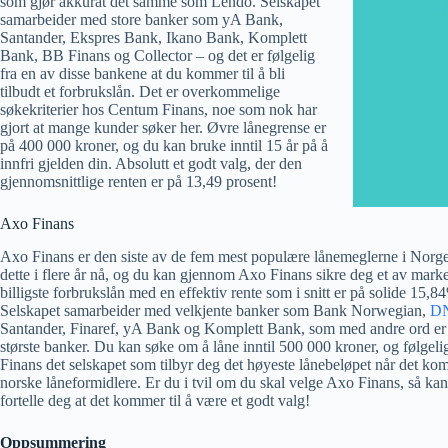
som gjør akkurat det samme som Lendo. Selskapet
samarbeider med store banker som yA Bank,
Santander, Ekspres Bank, Ikano Bank, Komplett
Bank, BB Finans og Collector – og det er følgelig
fra en av disse bankene at du kommer til å bli
tilbudt et forbrukslån. Det er overkommelige
søkekriterier hos Centum Finans, noe som nok har
gjort at mange kunder søker her. Øvre lånegrense er
på 400 000 kroner, og du kan bruke inntil 15 år på å
innfri gjelden din. Absolutt et godt valg, der den
gjennomsnittlige renten er på 13,49 prosent!
Axo Finans
Axo Finans er den siste av de fem mest populære lånemeglerne i Norge
dette i flere år nå, og du kan gjennom Axo Finans sikre deg et av mark
billigste forbrukslån med en effektiv rente som i snitt er på solide 15,8
Selskapet samarbeider med velkjente banker som Bank Norwegian,
D
Santander, Finaref, yA Bank og Komplett Bank, som med andre ord er 
største banker. Du kan søke om å låne inntil 500 000 kroner, og følgeli
Finans det selskapet som tilbyr deg det høyeste lånebeløpet når det kom
norske låneformidlere. Er du i tvil om du skal velge Axo Finans, så kan
fortelle deg at det kommer til å være et godt valg!
Oppsummering