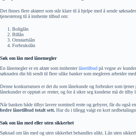
Det finnes flere aktører som står klare til å hjelpe med å sende søknad
tjenestetorg til å innhente tilbud om:
Boliglån
Billån
Omstartslån
Forbrukslån
Søk om lån med lånemegler
En lånemegler er en aktør som innhenter
lånetilbud
på vegne av kunder.
søknaden din bli sendt til flere ulike banker som megleren arbeider m
Denne konkurransen er det du som lånekunde og forbruker som tjener på
lånekunder er opptatt av renter, og for å sikre seg kundene må de tilby
Når banken både tilbyr lavere nominell rente og gebyrer, får du også en 
bedre lånetilbud totalt sett.
Har du i tillegg valgt en kort nedbetalingst
Søk om lån med eller uten sikkerhet
Søknad om lån med og uten sikkerhet behandles ulikt. Lån uten sikkerhe