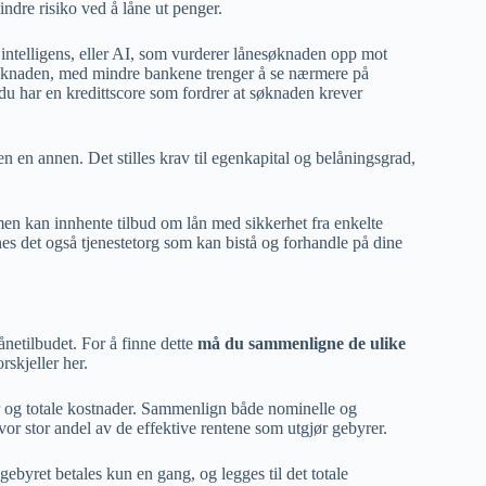
indre risiko ved å låne ut penger.
intelligens, eller AI, som vurderer lånesøknaden opp mot
å søknaden, med mindre bankene trenger å se nærmere på
du har en kredittscore som fordrer at søknaden krever
n en annen. Det stilles krav til egenkapital og belåningsgrad,
men kan innhente tilbud om lån med sikkerhet fra enkelte
nes det også tjenestetorg som kan bistå og forhandle på dine
netilbudet. For å finne dette
må du sammenligne de ulike
orskjeller her.
er og totale kostnader. Sammenlign både nominelle og
hvor stor andel av de effektive rentene som utgjør gebyrer.
byret betales kun en gang, og legges til det totale