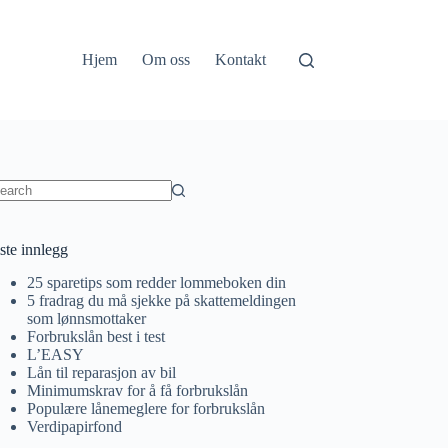
Hjem
Om oss
Kontakt
o
sults
ste innlegg
25 sparetips som redder lommeboken din
5 fradrag du må sjekke på skattemeldingen
som lønnsmottaker
Forbrukslån best i test
L’EASY
Lån til reparasjon av bil
Minimumskrav for å få forbrukslån
Populære lånemeglere for forbrukslån
Verdipapirfond