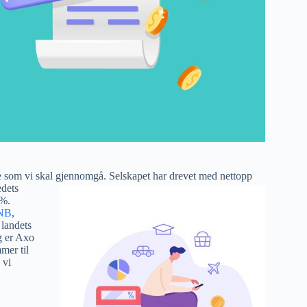
 som vi skal gjennomgå. Selskapet har drevet med nett
opp
edets
4%.
NB
,
landets
g er Axo
mer til
 vi