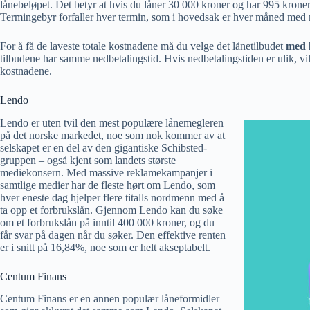
lånebeløpet. Det betyr at hvis du låner 30 000 kroner og har 995 kroner 
Termingebyr forfaller hver termin, som i hovedsak er hver måned med m
For å få de laveste totale kostnadene må du velge det lånetilbudet
med l
tilbudene har samme nedbetalingstid. Hvis nedbetalingstiden er ulik, vil
kostnadene.
Lendo
Lendo er uten tvil den mest populære lånemegleren
på det norske markedet, noe som nok kommer av at
selskapet er en del av den gigantiske Schibsted-
gruppen – også kjent som landets største
mediekonsern. Med massive reklamekampanjer i
samtlige medier har de fleste hørt om Lendo, som
hver eneste dag hjelper flere titalls nordmenn med å
ta opp et forbrukslån. Gjennom Lendo kan du søke
om et forbrukslån på inntil 400 000 kroner, og du
får svar på dagen når du søker. Den effektive renten
er i snitt på 16,84%, noe som er helt akseptabelt.
Centum Finans
Centum Finans er en annen populær låneformidler