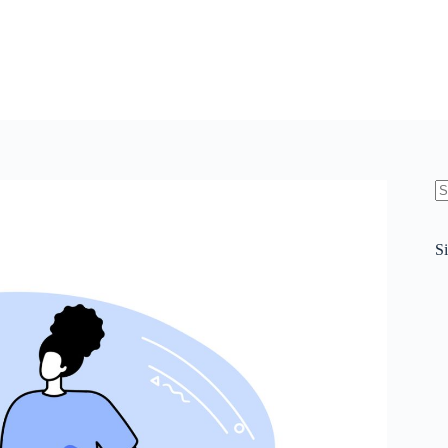
N
re
Si