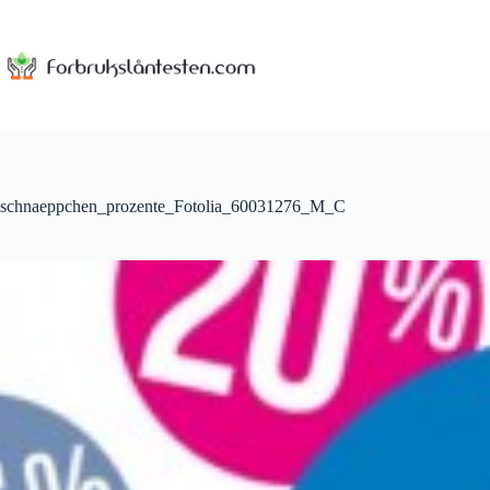
Skip
to
content
schnaeppchen_prozente_Fotolia_60031276_M_C