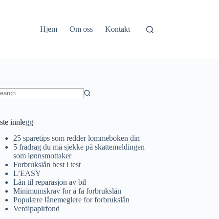
Hjem
Om oss
Kontakt
o
sults
ste innlegg
25 sparetips som redder lommeboken din
5 fradrag du må sjekke på skattemeldingen
som lønnsmottaker
Forbrukslån best i test
L’EASY
Lån til reparasjon av bil
Minimumskrav for å få forbrukslån
Populære lånemeglere for forbrukslån
Verdipapirfond