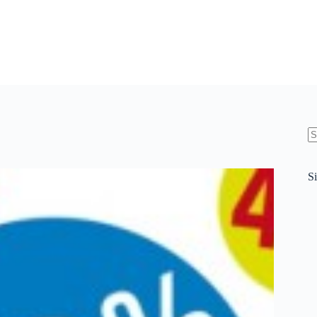
N
re
Si