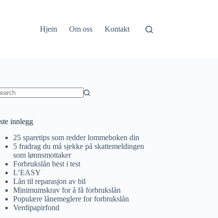
Hjem
Om oss
Kontakt
o
sults
ste innlegg
25 sparetips som redder lommeboken din
5 fradrag du må sjekke på skattemeldingen
som lønnsmottaker
Forbrukslån best i test
L’EASY
Lån til reparasjon av bil
Minimumskrav for å få forbrukslån
Populære lånemeglere for forbrukslån
Verdipapirfond