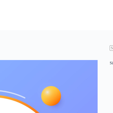
N
re
Si