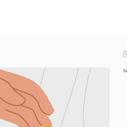
N
re
Si