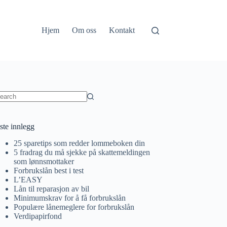
Hjem
Om oss
Kontakt
o
sults
ste innlegg
25 sparetips som redder lommeboken din
5 fradrag du må sjekke på skattemeldingen
som lønnsmottaker
Forbrukslån best i test
L’EASY
Lån til reparasjon av bil
Minimumskrav for å få forbrukslån
Populære lånemeglere for forbrukslån
Verdipapirfond