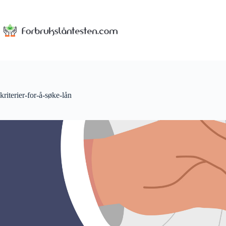
Skip
to
content
kriterier-for-å-søke-lån